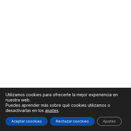
Utilizamos cookies para ofrecerte la mejor experiencia en
nuestra web.
Puedes aprender más sobre qué cookies utilizamos o
desactivarlas en los
ajustes
.
Todos los derechos © 2026 ElectrococinaExpress | Funciona
gracias a
Tema Astra para WordPress
Aceptar coockies
Rechazar coockies
Ajustes